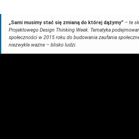
„Sami musimy stać się zmianą do której dążymy”
– te s
Projektowego Design Thinking Week. Tematyka podejmowana 
społeczności w 2015 roku do budowania zaufania społeczne
niezwykle ważne – blisko ludzi.